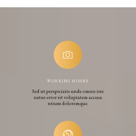
WORKING HOURS
Sed ut perspiciatis unde omnis iste
natus error sit voluptatem accusa
ntium doloremque.