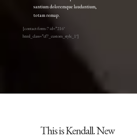
santium doloremque laudantium,
totam remap.
[contact-form-7 id=”216″
html_class=”cf7_custom_style_1″]
This is Kendall. New