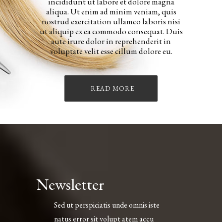
incididunt ut labore et dolore magna
aliqua. Ut enim ad minim veniam, quis
nostrud exercitation ullamco laboris nisi
ut aliquip ex ea commodo consequat. Duis
aute irure dolor in reprehenderit in
voluptate velit esse cillum dolore eu.
READ MORE
Newsletter
Sed ut perspiciatis unde omnis iste
natus error sit volupt atem accu