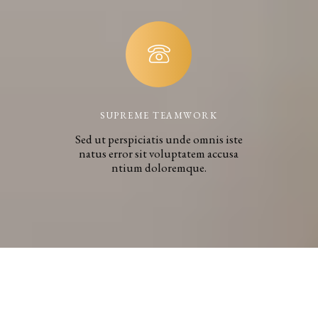
SUPREME TEAMWORK
Sed ut perspiciatis unde omnis iste
natus error sit voluptatem accusa
ntium doloremque.